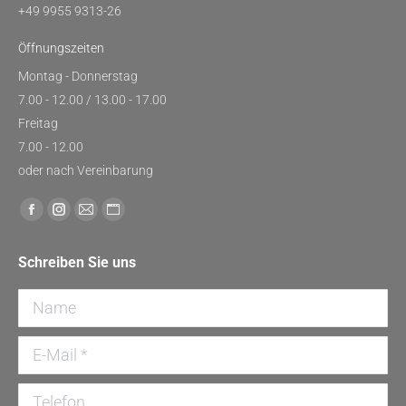
+49 9955 9313-26
Öffnungszeiten
Montag - Donnerstag
7.00 - 12.00 / 13.00 - 17.00
Freitag
7.00 - 12.00
oder nach Vereinbarung
Finden Sie uns auf:
Facebook
Instagram
E-
Website
page
page
Mail
page
Schreiben Sie uns
opens
opens
page
opens
in
in
opens
in
Name
new
new
in
new
window
window
new
window
E-Mail *
window
Telefon