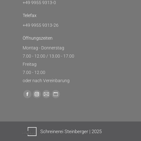
+49 9955 9313-0
Telefax
+49 9955 9313-26
Öffnungszeiten
Montag - Donnerstag
7.00 - 12.00 / 13.00 - 17.00
Freitag
7.00 - 12.00
oder nach Vereinbarung
Finden Sie uns auf:
Facebook
Instagram
E-
Website
page
page
Mail
page
opens
opens
page
opens
in
in
opens
in
new
new
in
new
Schreinerei Steinberger | 2025
window
window
new
window