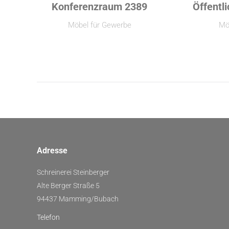
Konferenzraum 2389
Öffentl
Möbel für Gewerbe
Mö
Adresse
Schreinerei Steinberger
Alte Berger Straße 5
94437 Mamming/Bubach
Telefon