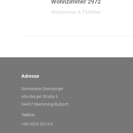
Wohnzimmer 2972
Wohnzimmer & TV-Möbel
Adresse
Schreinerei Steinberger
Alte Berger Straße 5
94437 Mamming/Bubach
Telefon
+49 9955 9313-0