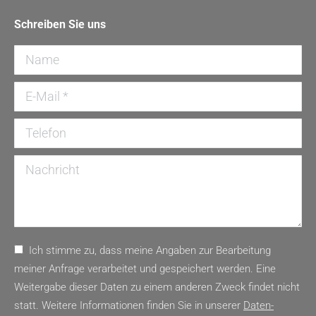
page
page
Mail
page
Schreiben Sie uns
opens
opens
page
opens
in
in
opens
in
Name
new
new
in
new
window
window
new
window
E-Mail *
window
Telefon
Nachricht
Ich stimme zu, dass meine Angaben zur Bearbeitung
meiner Anfrage verarbeitet und gespeichert werden. Eine
Weitergabe dieser Daten zu einem anderen Zweck findet nicht
statt. Weitere Informationen finden Sie in unserer
Daten­