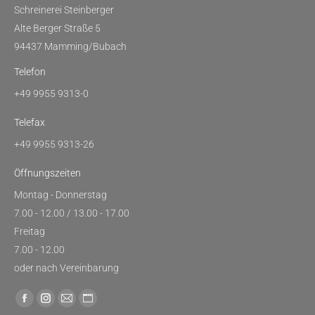
Schreinerei Steinberger
Alte Berger Straße 5
94437 Mamming/Bubach
Telefon
+49 9955 9313-0
Telefax
+49 9955 9313-26
Öffnungszeiten
Montag - Donnerstag
7.00 - 12.00 / 13.00 - 17.00
Freitag
7.00 - 12.00
oder nach Vereinbarung
Finden Sie uns auf:
Facebook
Instagram
E-
Website