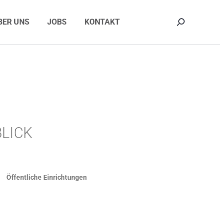
ER UNS
JOBS
KONTAKT
Search:
BER UNS
JOBS
KONTAKT
Search:
LICK
Öffentliche Einrichtungen