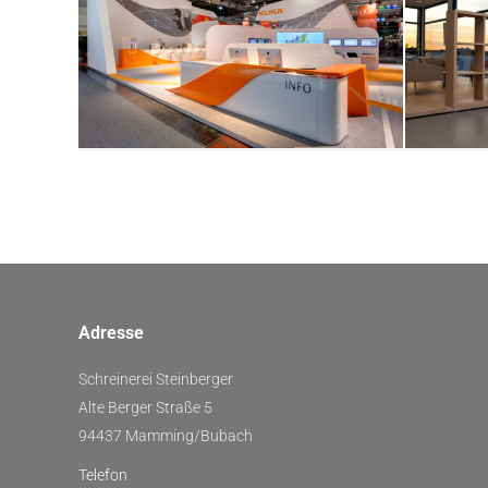
BM
Messebau 1140
Adresse
Schreinerei Steinberger
Alte Berger Straße 5
94437 Mamming/Bubach
Telefon