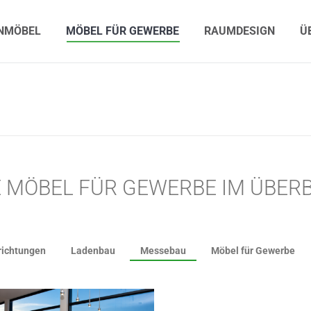
MÖBEL
MÖBEL FÜR GEWERBE
RAUMDESIGN
ÜB
NMÖBEL
MÖBEL FÜR GEWERBE
RAUMDESIGN
Ü
E MÖBEL FÜR GEWERBE IM ÜBERB
richtungen
Ladenbau
Messebau
Möbel für Gewerbe