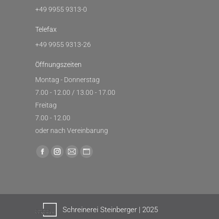
+49 9955 9313-0
Telefax
+49 9955 9313-26
Öffnungszeiten
Montag - Donnerstag
7.00 - 12.00 / 13.00 - 17.00
Freitag
7.00 - 12.00
oder nach Vereinbarung
Finden Sie uns auf:
Facebook
Instagram
E-
Website
page
page
Mail
page
opens
opens
page
opens
in
in
opens
in
new
new
in
new
Schreinerei Steinberger | 2025